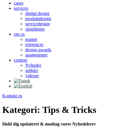
cases
services
digital design
produktdesign
servicedesign
simplimize
om os
teamet
referencer
design awards
ansøgninger
content
Nyheder
artikler
videoer
Kontakt os
Kategori:
Tips & Tricks
Hold dig opdateret & modtag vores Nyhedsbrev