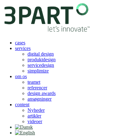
Videre
til
indhold
cases
services
digital design
produktdesign
servicedesign
simplimize
om os
teamet
referencer
design awards
ansøgninger
content
Nyheder
artikler
videoer