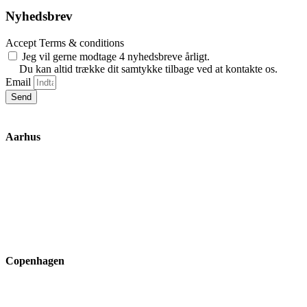
Nyhedsbrev
Accept Terms & conditions
Jeg vil gerne modtage 4 nyhedsbreve årligt.
Du kan altid trække dit samtykke tilbage ved at kontakte os.
Email
Send
Aarhus
Inge Lehmanns Gade 10
8000 Aarhus C
lox@3part.com
+45 22 59 90 36
Copenhagen
Ryvangs Allé 81-83