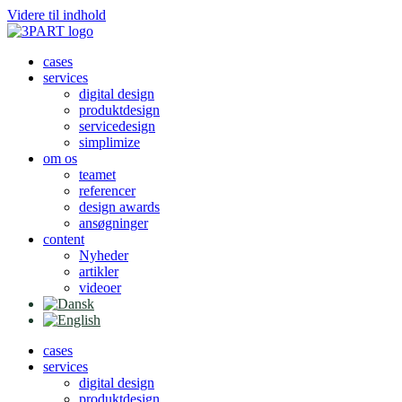
Videre til indhold
cases
services
digital design
produktdesign
servicedesign
simplimize
om os
teamet
referencer
design awards
ansøgninger
content
Nyheder
artikler
videoer
cases
services
digital design
produktdesign