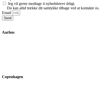
Jeg vil gerne modtage 4 nyhedsbreve årligt.
Du kan altid trække dit samtykke tilbage ved at kontakte os.
Email
Send
Aarhus
Inge Lehmanns Gade 10
8000 Aarhus C
lox@3part.com
+45 22 59 90 36
Copenhagen
Ryvangs Allé 81-83
2900 Hellerup
ssk@3part.com