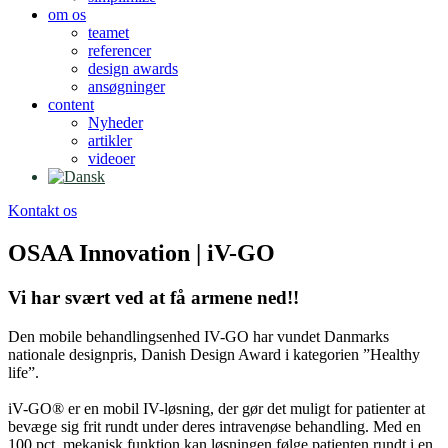
om os
teamet
referencer
design awards
ansøgninger
content
Nyheder
artikler
videoer
Kontakt os
OSAA Innovation | iV-GO
Vi har svært ved at få armene ned!!
Den mobile behandlingsenhed IV-GO har vundet Danmarks
nationale designpris, Danish Design Award i kategorien ”Healthy
life”.
iV-GO® er en mobil IV-løsning, der gør det muligt for patienter at
bevæge sig frit rundt under deres intravenøse behandling. Med en
100 pct. mekanisk funktion kan løsningen følge patienten rundt i en