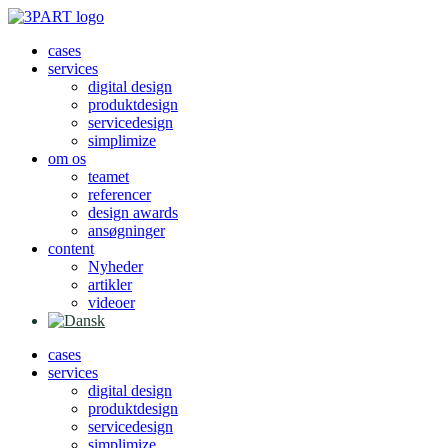
Videre
til
cases
indhold
services
digital design
produktdesign
servicedesign
simplimize
om os
teamet
referencer
design awards
ansøgninger
content
Nyheder
artikler
videoer
cases
services
digital design
produktdesign
servicedesign
simplimize