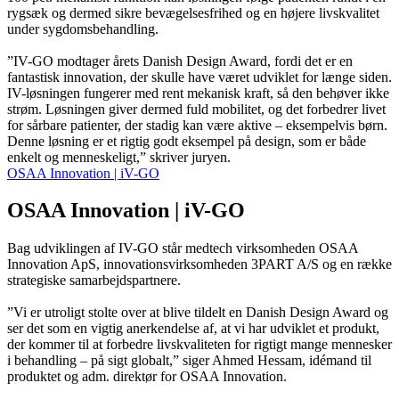
rygsæk og dermed sikre bevægelsesfrihed og en højere livskvalitet
under sygdomsbehandling.
”IV-GO modtager årets Danish Design Award, fordi det er en
fantastisk innovation, der skulle have været udviklet for længe siden.
IV-løsningen fungerer med rent mekanisk kraft, så den behøver ikke
strøm. Løsningen giver dermed fuld mobilitet, og det forbedrer livet
for sårbare patienter, der stadig kan være aktive – eksempelvis børn.
Denne løsning er et rigtig godt eksempel på design, som er både
enkelt og menneskeligt,” skriver juryen.
OSAA Innovation | iV-GO
OSAA Innovation | iV-GO
Bag udviklingen af IV-GO står medtech virksomheden OSAA
Innovation ApS, innovationsvirksomheden 3PART A/S og en række
strategiske samarbejdspartnere.
”Vi er utroligt stolte over at blive tildelt en Danish Design Award og
ser det som en vigtig anerkendelse af, at vi har udviklet et produkt,
der kommer til at forbedre livskvaliteten for rigtigt mange mennesker
i behandling – på sigt globalt,” siger Ahmed Hessam, idémand til
produktet og adm. direktør for OSAA Innovation.