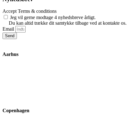
Accept Terms & conditions
Jeg vil gerne modtage 4 nyhedsbreve årligt.
Du kan altid trække dit samtykke tilbage ved at kontakte os.
Email
Send
Aarhus
Inge Lehmanns Gade 10
8000 Aarhus C
lox@3part.com
+45 22 59 90 36
Copenhagen
Ryvangs Allé 81-83
2900 Hellerup