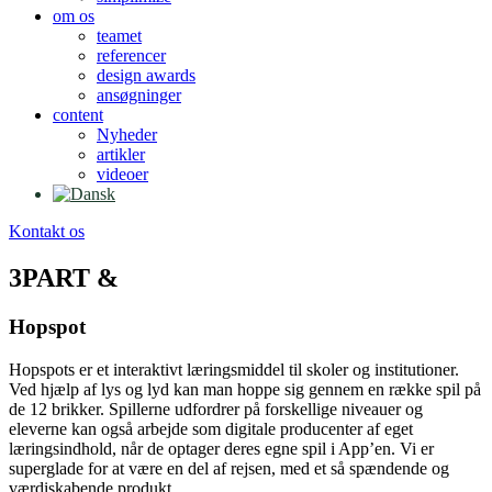
om os
teamet
referencer
design awards
ansøgninger
content
Nyheder
artikler
videoer
Kontakt os
3PART &
Hopspot
Hopspots er et interaktivt læringsmiddel til skoler og institutioner.
Ved hjælp af lys og lyd kan man hoppe sig gennem en række spil på
de 12 brikker. Spillerne udfordrer på forskellige niveauer og
eleverne kan også arbejde som digitale producenter af eget
læringsindhold, når de optager deres egne spil i App’en. Vi er
superglade for at være en del af rejsen, med et så spændende og
værdiskabende produkt.