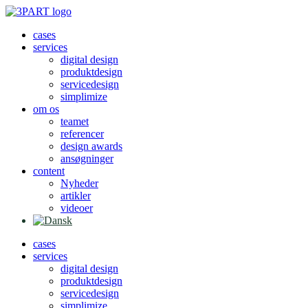
Videre
til
cases
indhold
services
digital design
produktdesign
servicedesign
simplimize
om os
teamet
referencer
design awards
ansøgninger
content
Nyheder
artikler
videoer
cases
services
digital design
produktdesign
servicedesign
simplimize