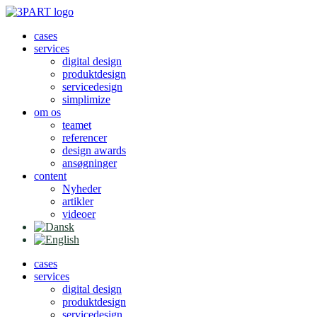
Videre
til
cases
indhold
services
digital design
produktdesign
servicedesign
simplimize
om os
teamet
referencer
design awards
ansøgninger
content
Nyheder
artikler
videoer
cases
services
digital design
produktdesign
servicedesign