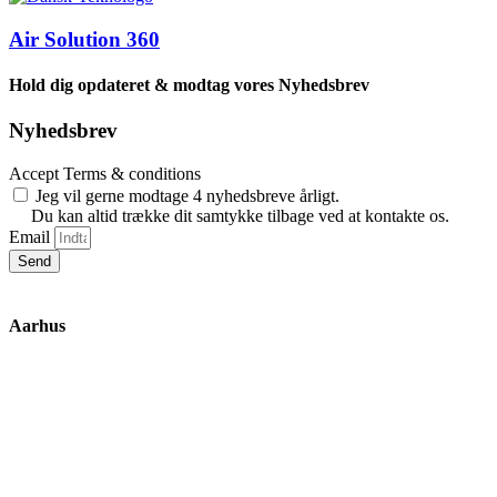
Air Solution 360
Hold dig opdateret & modtag vores Nyhedsbrev
Nyhedsbrev
Accept Terms & conditions
Jeg vil gerne modtage 4 nyhedsbreve årligt.
Du kan altid trække dit samtykke tilbage ved at kontakte os.
Email
Send
Aarhus
Inge Lehmanns Gade 10
8000 Aarhus C
lox@3part.com
+45 22 59 90 36