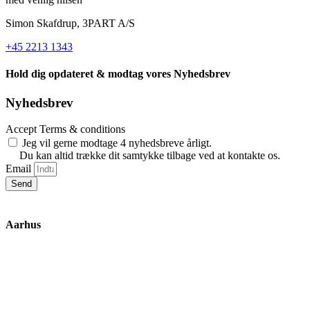
Simon Skafdrup, 3PART A/S
+45 2213 1343
Hold dig opdateret & modtag vores Nyhedsbrev
Nyhedsbrev
Accept Terms & conditions
Jeg vil gerne modtage 4 nyhedsbreve årligt.
Du kan altid trække dit samtykke tilbage ved at kontakte os.
Email
Send
Aarhus
Inge Lehmanns Gade 10
8000 Aarhus C
lox@3part.com