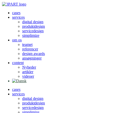
Videre
til
cases
indhold
services
digital design
produktdesign
servicedesign
simplimize
om os
teamet
referencer
design awards
ansøgninger
content
Nyheder
artikler
videoer
cases
services
digital design
produktdesign
servicedesign
simplimize