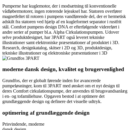
Pumperne har kuglemotor, der i modsætning til konventionelle
vådløbermotorer, ingen roterende lejeaksel har. Statoren overfører
magnetfeltet til rotoren i pumpens vandførende del, der er hermetisk
adskilt fra statoren ved hjælp af en kugleformet separator i rustfrit
stål. Comfort pumpens design DNA er efterfølgende videreført i
andre serier af pumper bl.a. Alpha Cirkulationspumpen. Udover
selve produktdesignet, har 3PART også leveret tekniske
illustrationer samt elektroniske præsentationer af produktet i 3D.
Research, designkatalog, skitser i 2D og 3D, produktdesign,
tekniske illustrationer og elektroniske præsentationer i 3D
moderne dansk design, kvalitet og brugervenlighed
Grundfos, der er globalt førende inden for avancerede
pumpeløsninger, kom til 3PART med ønsket om et nyt design til
deres Comfort cirkulationspumpe, der anvendes til brugsvandsanlæg
i en- og tofamiliehuse. Opgaven bestod i at optimere det
grundlæggende design og definere det visuelle udtryk.
optimering af grundlæggende design
Prisvindende, moderne
dansk design