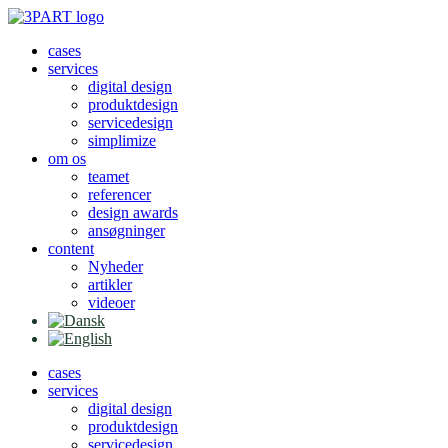
Videre
til
cases
indhold
services
digital design
produktdesign
servicedesign
simplimize
om os
teamet
referencer
design awards
ansøgninger
content
Nyheder
artikler
videoer
cases
services
digital design
produktdesign
servicedesign