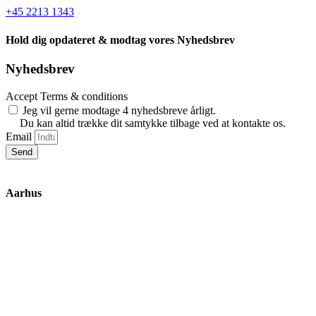
+45 2213 1343
Hold dig opdateret & modtag vores Nyhedsbrev
Nyhedsbrev
Accept Terms & conditions
Jeg vil gerne modtage 4 nyhedsbreve årligt.
Du kan altid trække dit samtykke tilbage ved at kontakte os.
Email
Send
Aarhus
Inge Lehmanns Gade 10
8000 Aarhus C
lox@3part.com
+45 22 59 90 36