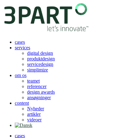
Videre
til
indhold
cases
services
digital design
produktdesign
servicedesign
simplimize
om os
teamet
referencer
design awards
ansøgninger
content
Nyheder
artikler
videoer
cases