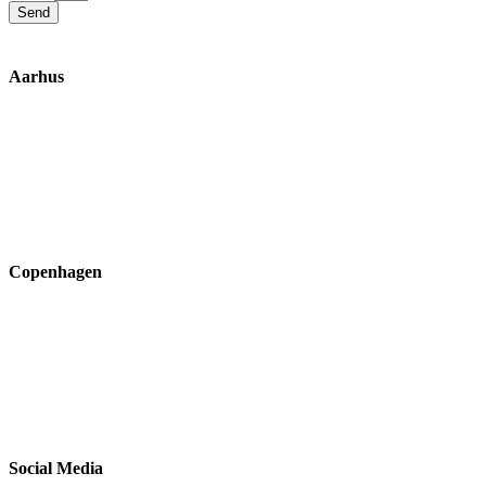
Send
Aarhus
Inge Lehmanns Gade 10
8000 Aarhus C
lox@3part.com
+45 22 59 90 36
Copenhagen
Ryvangs Allé 81-83
2900 Hellerup
ssk@3part.com
+45 22 13 13 43
Social Media