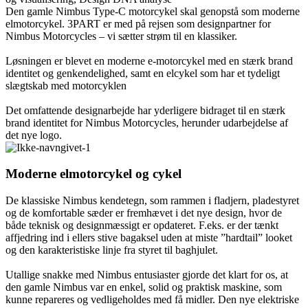
Den gamle Nimbus Type-C motorcykel skal genopstå som moderne
elmotorcykel. 3PART er med på rejsen som designpartner for
Nimbus Motorcycles – vi sætter strøm til en klassiker.
Løsningen er blevet en moderne e-motorcykel med en stærk brand
identitet og genkendelighed, samt en elcykel som har et tydeligt
slægtskab med motorcyklen
Det omfattende designarbejde har yderligere bidraget til en stærk
brand identitet for Nimbus Motorcycles, herunder udarbejdelse af
det nye logo.
Moderne elmotorcykel og cykel
De klassiske Nimbus kendetegn, som rammen i fladjern, pladestyret
og de komfortable sæder er fremhævet i det nye design, hvor de
både teknisk og designmæssigt er opdateret. F.eks. er der tænkt
affjedring ind i ellers stive bagaksel uden at miste ”hardtail” looket
og den karakteristiske linje fra styret til baghjulet.
Utallige snakke med Nimbus entusiaster gjorde det klart for os, at
den gamle Nimbus var en enkel, solid og praktisk maskine, som
kunne repareres og vedligeholdes med få midler. Den nye elektriske