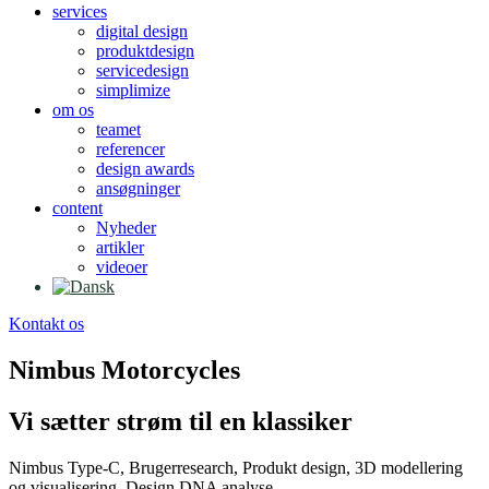
services
digital design
produktdesign
servicedesign
simplimize
om os
teamet
referencer
design awards
ansøgninger
content
Nyheder
artikler
videoer
Kontakt os
Nimbus Motorcycles
Vi sætter strøm til en klassiker
Nimbus Type-C, Brugerresearch, Produkt design, 3D modellering
og visualisering, Design DNA analyse