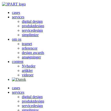
Videre
til
cases
indhold
services
digital design
produktdesign
servicedesign
simplimize
om os
teamet
referencer
design awards
ansøgninger
content
Nyheder
artikler
videoer
cases
services
digital design
produktdesign
servicedesign
simplimize