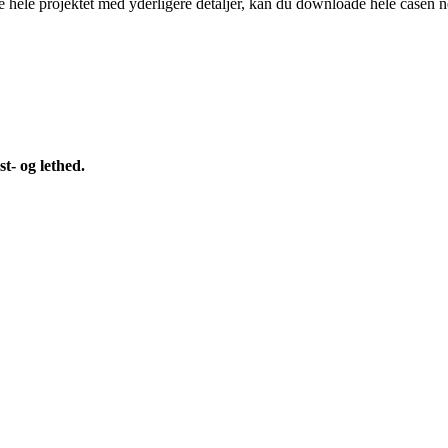
se hele projektet med yderligere detaljer, kan du downloade hele casen n
t- og lethed.