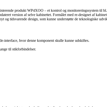
isterende produkt WP4XOO – et kontrol og monitoreringssystem til bl.
dateret version af selve kabinettet. Formålet med re-designet af kabin
et nyt og tidsvarende design, som kunne understøtte de teknologiske udvi
de-interface, hvor denne komponent skulle kunne udskiftes.
nge til stikforbindelser.