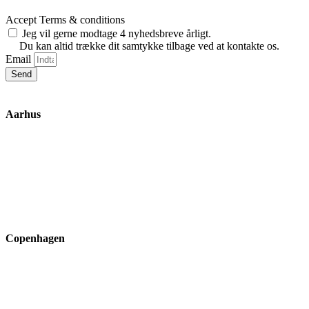
Accept Terms & conditions
Jeg vil gerne modtage 4 nyhedsbreve årligt.
Du kan altid trække dit samtykke tilbage ved at kontakte os.
Email
Send
Aarhus
Inge Lehmanns Gade 10
8000 Aarhus C
lox@3part.com
+45 22 59 90 36
Copenhagen
Ryvangs Allé 81-83
2900 Hellerup