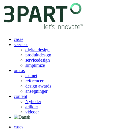
Videre
til
indhold
cases
services
digital design
produktdesign
servicedesign
simplimize
om os
teamet
referencer
design awards
ansøgninger
content
Nyheder
artikler
videoer
cases