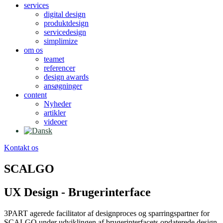
services
digital design
produktdesign
servicedesign
simplimize
om os
teamet
referencer
design awards
ansøgninger
content
Nyheder
artikler
videoer
Kontakt os
SCALGO
UX Design - Brugerinterface
3PART agerede facilitator af designproces og sparringspartner for
SCALGO under udviklingen af brugerinterfacets opdaterede design.