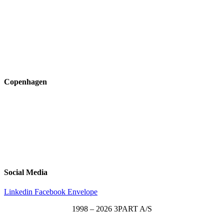
Inge Lehmanns Gade 10
8000 Aarhus C
lox@3part.com
+45 22 59 90 36
Copenhagen
Ryvangs Allé 81-83
2900 Hellerup
ssk@3part.com
+45 22 13 13 43
Social Media
Linkedin
Facebook
Envelope
1998 – 2026 3PART A/S