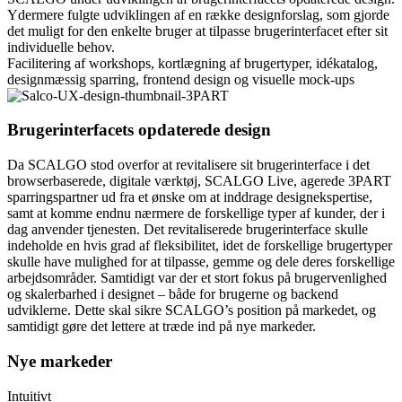
Ydermere fulgte udviklingen af en række designforslag, som gjorde
det muligt for den enkelte bruger at tilpasse brugerinterfacet efter sit
individuelle behov.
Facilitering af workshops, kortlægning af brugertyper, idékatalog,
designmæssig sparring, frontend design og visuelle mock-ups
Brugerinterfacets opdaterede design
Da SCALGO stod overfor at revitalisere sit brugerinterface i det
browserbaserede, digitale værktøj, SCALGO Live, agerede 3PART
sparringspartner ud fra et ønske om at inddrage designekspertise,
samt at komme endnu nærmere de forskellige typer af kunder, der i
dag anvender tjenesten. Det revitaliserede brugerinterface skulle
indeholde en hvis grad af fleksibilitet, idet de forskellige brugertyper
skulle have mulighed for at tilpasse, gemme og dele deres forskellige
arbejdsområder. Samtidigt var der et stort fokus på brugervenlighed
og skalerbarhed i designet – både for brugerne og backend
udviklerne. Dette skal sikre SCALGO’s position på markedet, og
samtidigt gøre det lettere at træde ind på nye markeder.
Nye markeder
Intuitivt