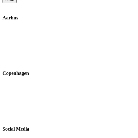
Aarhus
Inge Lehmanns Gade 10
8000 Aarhus C
lox@3part.com
+45 22 59 90 36
Copenhagen
Ryvangs Allé 81-83
2900 Hellerup
ssk@3part.com
+45 22 13 13 43
Social Media