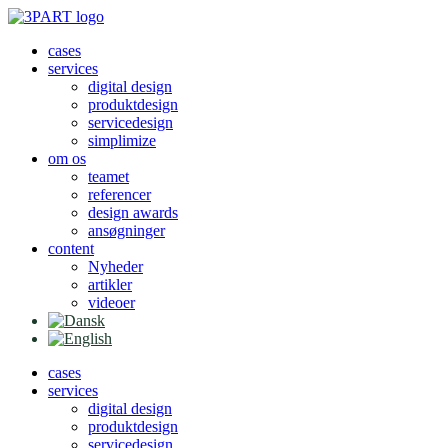
Videre
til
cases
indhold
services
digital design
produktdesign
servicedesign
simplimize
om os
teamet
referencer
design awards
ansøgninger
content
Nyheder
artikler
videoer
cases
services
digital design
produktdesign
servicedesign