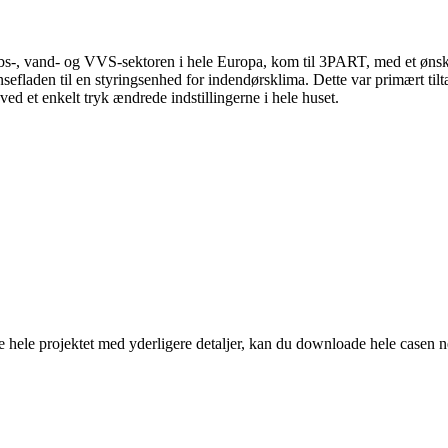
løbs-, vand- og VVS-sektoren i hele Europa, kom til 3PART, med et øns
efladen til en styringsenhed for indendørsklima. Dette var primært til
 ved et enkelt tryk ændrede indstillingerne i hele huset.
se hele projektet med yderligere detaljer, kan du downloade hele casen n